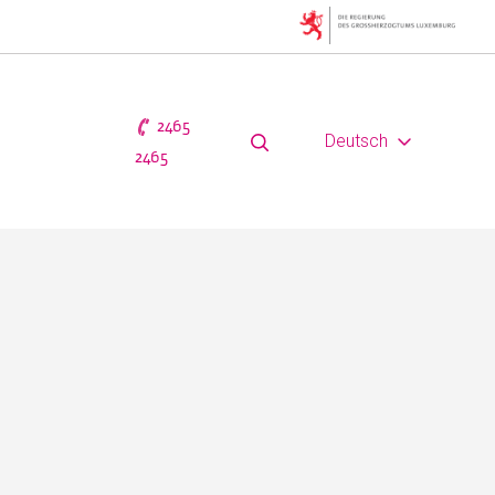
2465
Deutsch
2465