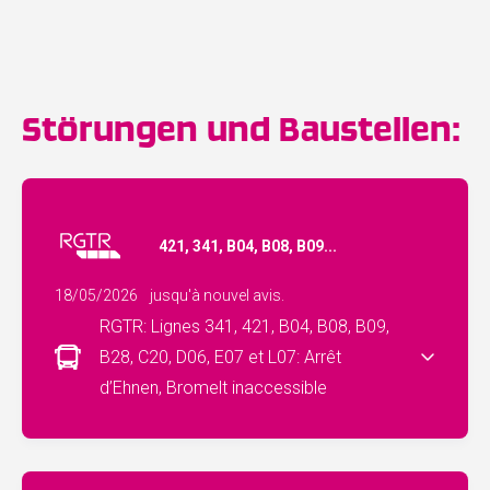
Störungen und Baustellen:
421, 341, B04, B08, B09...
18/05/2026
jusqu'à nouvel avis.
RGTR: Lignes 341, 421, B04, B08, B09,
B28, C20, D06, E07 et L07: Arrêt
d’Ehnen, Bromelt inaccessible