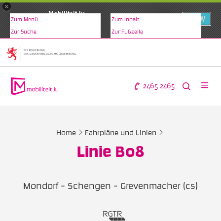
×
Mobiliteit.lu
VIEW
Zum Menü
Zum Inhalt
www.mobiliteit.lu
Zur Suche
Zur Fußzeile
2465 2465
Home
Fahrpläne und Linien
Linie B08
Mondorf - Schengen - Grevenmacher (cs)