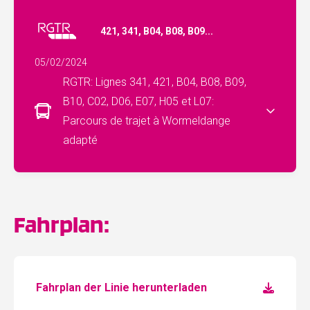
421, 341, B04, B08, B09...
05/02/2024
RGTR: Lignes 341, 421, B04, B08, B09,
B10, C02, D06, E07, H05 et L07:
Parcours de trajet à Wormeldange
adapté
Fahrplan:
Fahrplan der Linie herunterladen