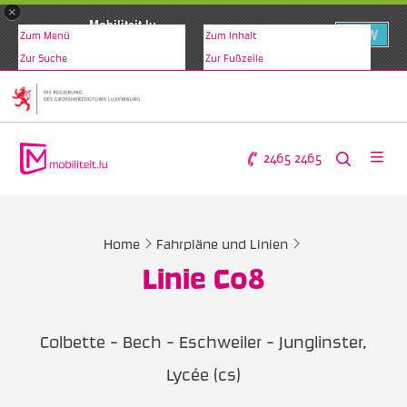
×
Mobiliteit.lu
VIEW
Zum Menü
Zum Inhalt
www.mobiliteit.lu
Zur Suche
Zur Fußzeile
2465 2465
Home
Fahrpläne und Linien
Linie C08
Colbette - Bech - Eschweiler - Junglinster,
Lycée (cs)