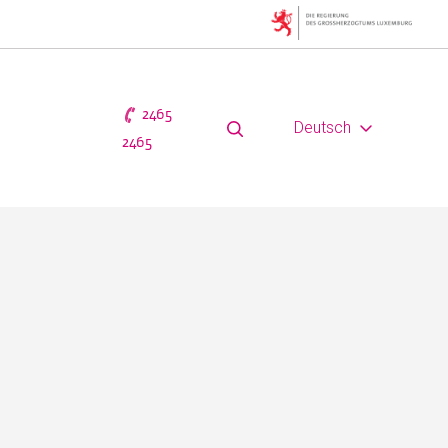
2465
Deutsch
2465