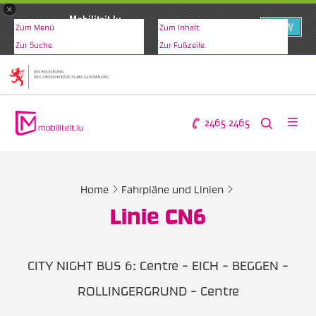
×
Mobiliteit.lu
VIEW
Zum Menü
Zum Inhalt
www.mobiliteit.lu
Zur Suche
Zur Fußzeile
2465 2465
Home
Fahrpläne und Linien
Linie CN6
CITY NIGHT BUS 6: Centre - EICH - BEGGEN -
ROLLINGERGRUND - Centre