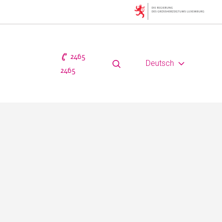
2465
Deutsch
2465