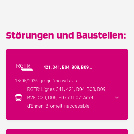
Störungen und Baustellen:
421, 341, B04, B08, B09...
18/05/2026
jusqu'à nouvel avis.
RGTR: Lignes 341, 421, B04, B08, B09,
B28, C20, D06, E07 et L07: Arrêt
d’Ehnen, Bromelt inaccessible