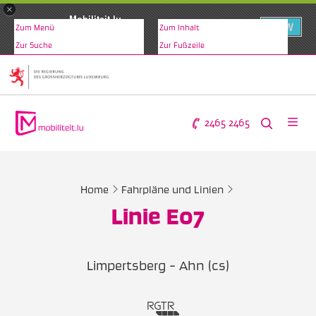
×
Mobiliteit.lu
VIEW
Zum Menü
Zum Inhalt
www.mobiliteit.lu
Zur Suche
Zur Fußzeile
2465 2465
Home
Fahrpläne und Linien
Linie E07
Limpertsberg - Ahn (cs)