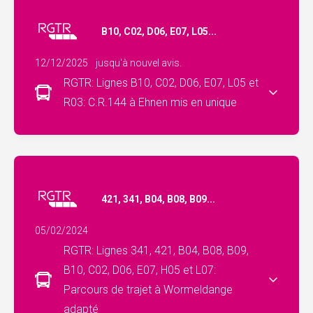
B10, C02, D06, E07, L05...
12/12/2025
jusqu'à nouvel avis.
RGTR: Lignes B10, C02, D06, E07, L05 et
R03: C.R.144 à Ehnen mis en unique
421, 341, B04, B08, B09...
05/02/2024
RGTR: Lignes 341, 421, B04, B08, B09,
B10, C02, D06, E07, H05 et L07:
Parcours de trajet à Wormeldange
adapté