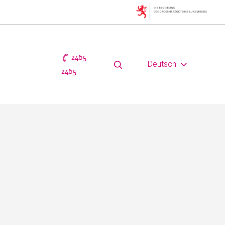
2465
Deutsch
2465