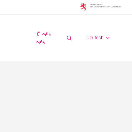
2465
Deutsch
2465