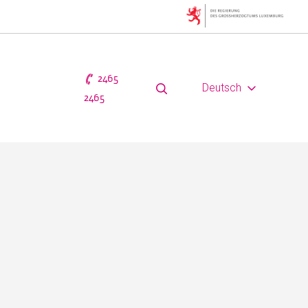
2465
Deutsch
2465