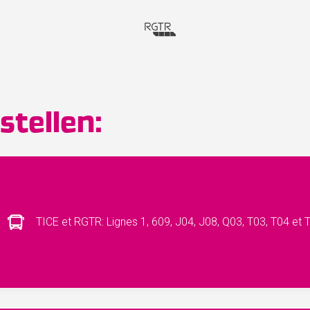
tellen:
TICE et RGTR: Lignes 1, 609, J04, J08, Q03, T03, T04 et 