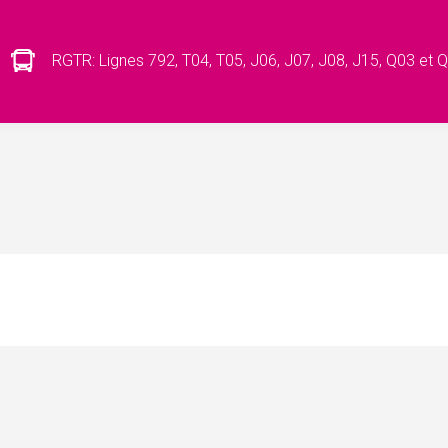
RGTR: Lignes 792, T04, T05, J06, J07, J08, J15, Q03 et