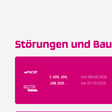
Störungen und Baus
1, 609, J04,
Von 08/04/2026
J08, Q03...
bis 31/10/2026