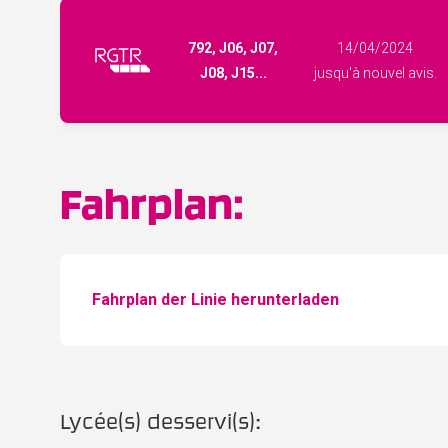
792, J06, J07,
14/04/2024
J08, J15...
jusqu'à nouvel avis.
Fahrplan:
Fahrplan der Linie herunterladen
Lycée(s) desservi(s):