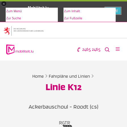
×
Mobiliteit.lu
VIEW
Zum Menü
Zum Inhalt
www.mobiliteit.lu
Zur Suche
Zur Fußzeile
2465 2465
Home
Fahrpläne und Linien
Linie K12
Ackerbauschoul - Roodt (cs)