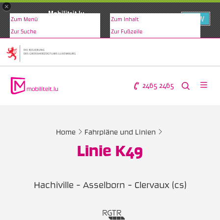
×
Mobiliteit.lu
VIEW
Zum Menü
Zum Inhalt
www.mobiliteit.lu
Zur Suche
Zur Fußzeile
2465 2465
Home
Fahrpläne und Linien
Linie K49
Hachiville – Asselborn - Clervaux (cs)