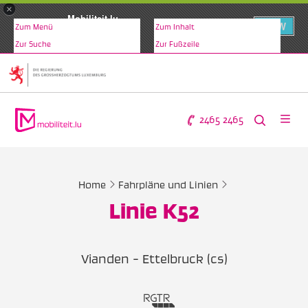
×
Mobiliteit.lu
VIEW
Zum Menü
Zum Inhalt
www.mobiliteit.lu
Zur Suche
Zur Fußzeile
2465 2465
Home
Fahrpläne und Linien
Linie K52
Vianden - Ettelbruck (cs)