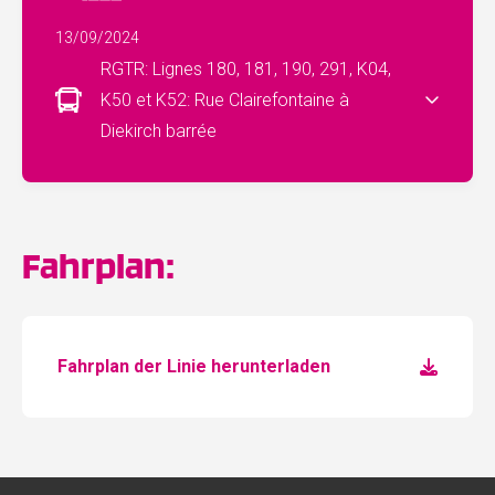
13/09/2024
RGTR: Lignes 180, 181, 190, 291, K04,
K50 et K52: Rue Clairefontaine à
Diekirch barrée
Fahrplan:
Fahrplan der Linie herunterladen