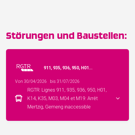
Störungen und Baustellen:
911, 935, 936, 950, H01...
Von 30/04/2026
bis 31/07/2026
RGTR: Lignes 911, 935, 936, 950, H01,
K14, K35, M03, M04 et M19: Arrêt
Mertzig, Gemeng inaccessible