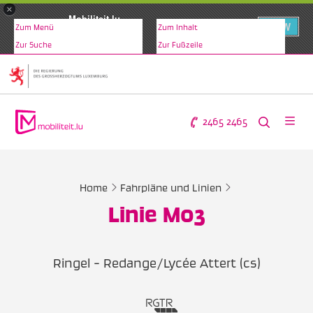
×
Mobiliteit.lu
VIEW
Zum Menü
Zum Inhalt
www.mobiliteit.lu
Zur Suche
Zur Fußzeile
2465 2465
Home
Fahrpläne und Linien
Linie M03
Ringel - Redange/Lycée Attert (cs)