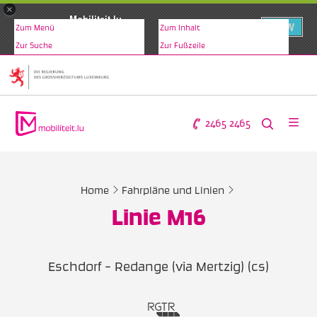
×
Mobiliteit.lu
VIEW
Zum Menü
Zum Inhalt
www.mobiliteit.lu
Zur Suche
Zur Fußzeile
2465 2465
Home
Fahrpläne und Linien
Linie M16
Eschdorf - Redange (via Mertzig) (cs)