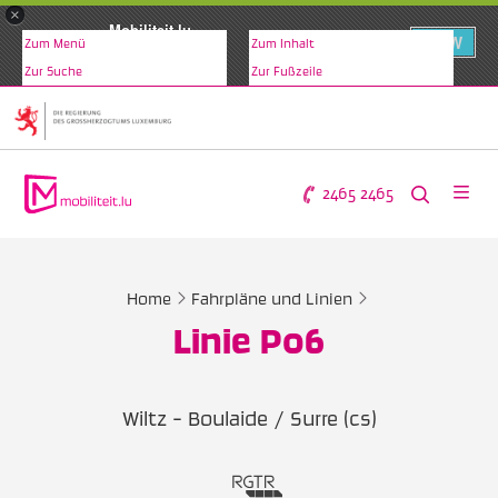
×
Mobiliteit.lu
VIEW
Zum Menü
Zum Inhalt
www.mobiliteit.lu
Zur Suche
Zur Fußzeile
2465 2465
Home
Fahrpläne und Linien
Linie P06
Wiltz - Boulaide / Surre (cs)