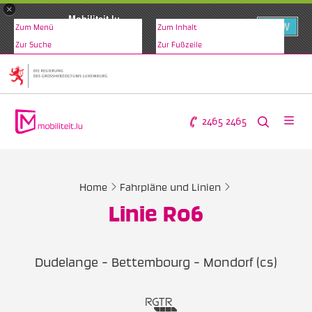
×
Mobiliteit.lu
VIEW
Zum Menü
Zum Inhalt
www.mobiliteit.lu
Zur Suche
Zur Fußzeile
2465 2465
Home
Fahrpläne und Linien
Linie R06
Dudelange - Bettembourg - Mondorf (cs)