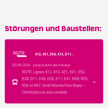
Störungen und Baustellen:
412, 431, 550, 413, D11...
03/06/2026
jusqu'à la fin des travaux.
RGTR: Lignes 412, 413, 431, 501, 550,
B28, D11, D46, D50, E11, E41, N08, R05,
R06 et R07: Arrêt Mondorf-les-Bains –
Christophorus inaccessible