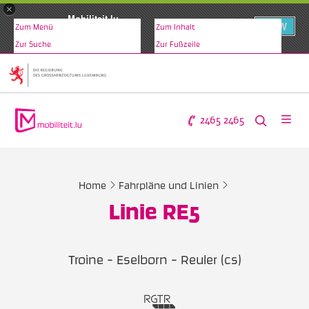
×
Mobiliteit.lu
VIEW
Zum Menü
Zum Inhalt
www.mobiliteit.lu
Zur Suche
Zur Fußzeile
2465 2465
Home
Fahrpläne und Linien
Linie RE5
Troine - Eselborn - Reuler (cs)