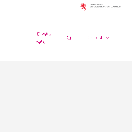
2465
Deutsch
2465