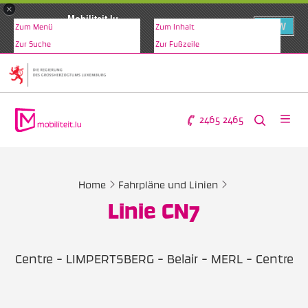
×
Mobiliteit.lu
VIEW
Zum Menü
Zum Inhalt
www.mobiliteit.lu
Zur Suche
Zur Fußzeile
2465 2465
Home
Fahrpläne und Linien
Linie CN7
Centre - LIMPERTSBERG - Belair - MERL - Centre