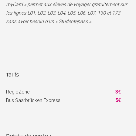
myCard » permet aux élèves de voyager gratuitement sur
les lignes L01, L02, L03, L04, L05, L06, L07, 130 et 173
sans avoir besoin d’un « Studentepass ».
Tarifs
RegioZone
3€
Bus Saarbrücken Express
5€
Points de vente :