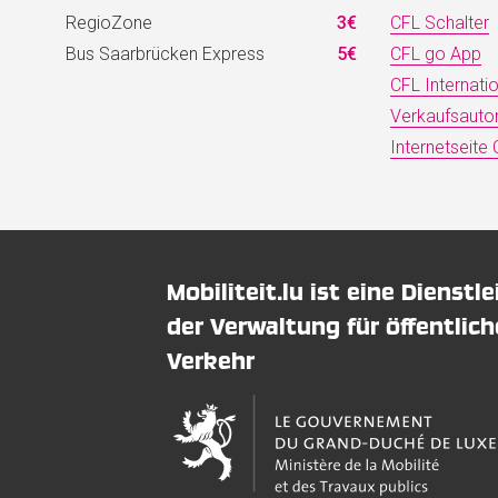
RegioZone
3€
CFL Schalter
Bus Saarbrücken Express
5€
CFL go App
CFL Internati
Verkaufsaut
Internetseite
Mobiliteit.lu ist eine Dienstl
der Verwaltung für öffentlic
Verkehr