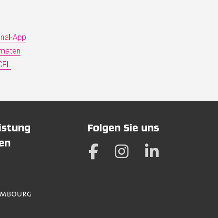
onal-App
omaten
 CFL
eistung
Folgen Sie uns
hen