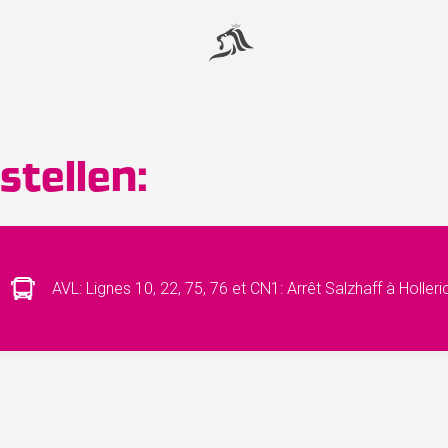
tellen:
AVL: Lignes 10, 22, 75, 76 et CN1: Arrêt Salzhaff à Holler