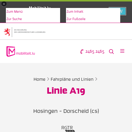
×
Mobiliteit.lu
VIEW
Zum Menü
Zum Inhalt
www.mobiliteit.lu
Zur Suche
Zur Fußzeile
2465 2465
Home
Fahrpläne und Linien
Linie A19
Hosingen - Dorscheid (cs)