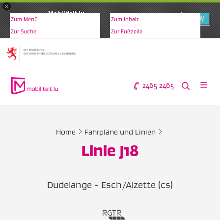
×
Mobiliteit.lu
VIEW
Zum Menü
Zum Inhalt
www.mobiliteit.lu
Zur Suche
Zur Fußzeile
2465 2465
Home
Fahrpläne und Linien
Linie J18
Dudelange - Esch/Alzette (cs)