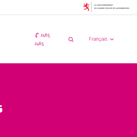
2465
Français
2465
s