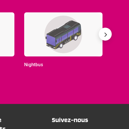
Nightbus
Citybus
e
Suivez-nous
ts