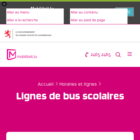
×
Mobiliteit.lu
VIEW
Aller au menu
Aller au contenu
www.mobiliteit.lu
Aller à la recherche
Aller au pied de page
2465 2465
Accueil
Horaires et lignes
Lignes de bus scolaires